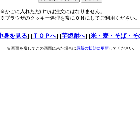
※かごに入れただけでは注文にはなりません。
※ブラウザのクッキー処理を常にＯＮにしてご利用ください。
中身を見る
] [
ＴＯＰへ
] [
芋焼酎へ
] [
米・麦・そば・そ
※ 画面を戻してこの画面に来た場合は
最新の状態に更新
してください.