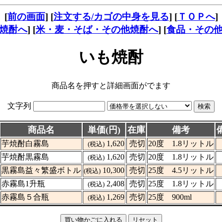
[
前の画面
] [
注文する/カゴの中身を見る
] [
ＴＯＰへ
]
焼酎へ
] [
米・麦・そば・その他焼酎へ
] [
食品・その
いも焼酎
商品名を押すと詳細画面がでます
文字列
商品名
単価(円)
在庫
備考
芋焼酎白霧島
1,620
売切
20度 1.8リットル
(税込)
芋焼酎黒霧島
1,620
売切
20度 1.8リットル
(税込)
黒霧島益々繁盛ボトル
10,300
売切
25度 4.5リットル
(税込)
赤霧島1升瓶
2,408
売切
25度 1.8リットル
(税込)
赤霧島５合瓶
1,269
売切
25度 900ml
(税込)