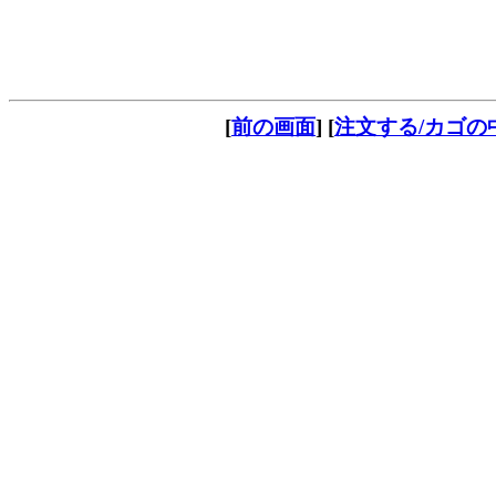
[
前の画面
] [
注文する/カゴの